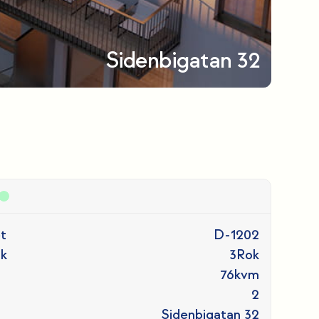
Sidenbigatan 32
t
D-1202
ok
3
Rok
76
kvm
2
Sidenbigatan 32