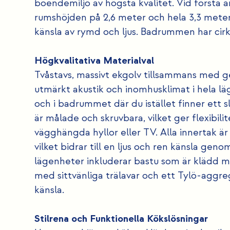
boendemiljö av högsta kvalitet. Vid första
rumshöjden på 2,6 meter och hela 3,3 meter 
känsla av rymd och ljus. Badrummen har cirk
Högkvalitativa Materialval
Tvåstavs, massivt ekgolv tillsammans med 
utmärkt akustik och inomhusklimat i hela lä
och i badrummet där du istället finner ett 
är målade och skruvbara, vilket ger flexibili
vägghängda hyllor eller TV. Alla innertak ä
vilket bidrar till en ljus och ren känsla ge
lägenheter inkluderar bastu som är klädd m
med sittvänliga trälavar och ett Tylö-aggre
känsla.
Stilrena och Funktionella Kökslösningar