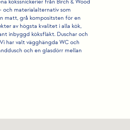
rena kökssnickerier från Birch & Wood
- och materialalternativ som
en matt, grå kompositsten för en
ter av högsta kvalitet i alla kök,
gant inbyggd köksfläkt. Duschar och
. Vi har valt vägghängda WC och
anddusch och en glasdörr mellan