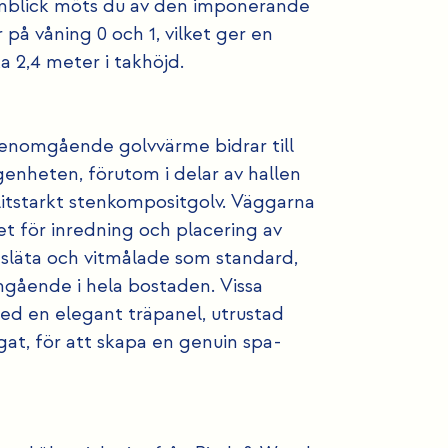
 anblick möts du av den imponerande
på våning 0 och 1, vilket ger en
a 2,4 meter i takhöjd.
genomgående golvvärme bidrar till
genheten, förutom i delar av hallen
slitstarkt stenkompositgolv. Väggarna
tet för inredning och placering av
r släta och vitmålade som standard,
nomgående i hela bostaden. Vissa
ed en elegant träpanel, utrustad
gat, för att skapa en genuin spa-