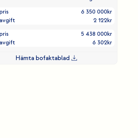
pris
6 350 000
kr
avgift
2 122
kr
pris
5 438 000
kr
avgift
6 302
kr
Hämta bofaktablad