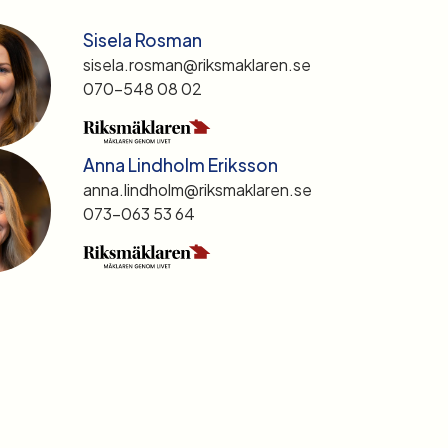
Sisela Rosman
sisela.rosman@riksmaklaren.se
070-548 08 02
Anna Lindholm Eriksson
anna.lindholm@riksmaklaren.se
073-063 53 64