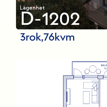
Lägenhet
D-1202
3
rok,
76
kvm