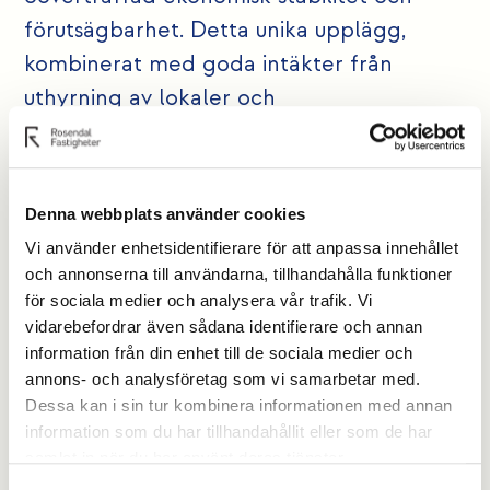
förutsägbarhet. Detta unika upplägg,
kombinerat med goda intäkter från
uthyrning av lokaler och
parkeringsplatser, säkerställer en stark
och hållbar ekonomi för föreningen, vilket
skapar ett tryggt boende för dess
Denna webbplats använder cookies
medlemmar.
Vi använder enhetsidentifierare för att anpassa innehållet
Emiles Trädgård riktar sig mot 50+
och annonserna till användarna, tillhandahålla funktioner
generationen som sedan länge är etablerad
för sociala medier och analysera vår trafik. Vi
på bostadsmarknaden, och har funderingar
vidarebefordrar även sådana identifierare och annan
information från din enhet till de sociala medier och
på ett mer anpassat boende.
annons- och analysföretag som vi samarbetar med.
- Vi har valt att bilda en så kallad skuldfri
Dessa kan i sin tur kombinera informationen med annan
bostadsrättsförening med möjlighet till viss
information som du har tillhandahållit eller som de har
belåning för dig som så önskar för din egen
samlat in när du har använt deras tjänster.
andel, säger ekonomiska förvaltaren Per