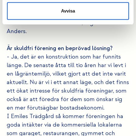
Du slipper den dubbla räntesmällen som
Avvisa
många som bor i bostadsrättsförening
drabbats av de senaste åren, säger Per
Anders.
Är skuldfri förening en beprövad lösning?
- Ja, det är en konstruktion som har funnits
länge. De senaste åtta till tio åren har vi levt i
en lågräntemiljö, vilket gjort att det inte varit
aktuellt. Nu är vi i ett annat läge, och det finns
ett ökat intresse för skuldfria föreningar, som
också är att föredra för dem som önskar sig
en mer förutsägbar bostadsekonomi.
I Emiles Trädgård så kommer föreningen ha
goda intäkter via de kommersiella lokalerna
som garaget, restaurangen, gymmet och