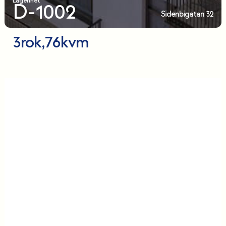
Lägenhet
D-1002
Sidenbigatan 32
3
rok,
76
kvm