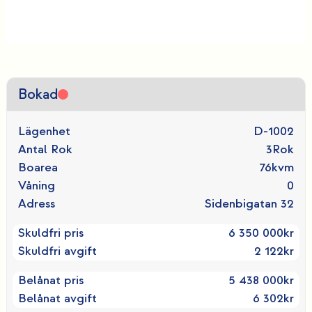
Bokad
Lägenhet
D-1002
Antal Rok
3
Rok
Boarea
76
kvm
Våning
0
Adress
Sidenbigatan 32
Skuldfri pris
6 350 000
kr
Skuldfri avgift
2 122
kr
Belånat pris
5 438 000
kr
Belånat avgift
6 302
kr