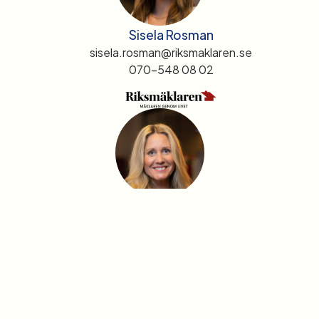
Sisela Rosman
sisela.rosman@riksmaklaren.se
070-548 08 02
Anna Lindholm Eriksson
anna.lindholm@riksmaklaren.se
073-063 53 64