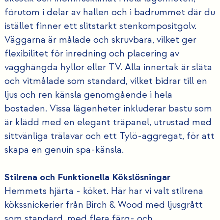
förutom i delar av hallen och i badrummet där du
istället finner ett slitstarkt stenkompositgolv.
Väggarna är målade och skruvbara, vilket ger
flexibilitet för inredning och placering av
vägghängda hyllor eller TV. Alla innertak är släta
och vitmålade som standard, vilket bidrar till en
ljus och ren känsla genomgående i hela
bostaden. Vissa lägenheter inkluderar bastu som
är klädd med en elegant träpanel, utrustad med
sittvänliga trälavar och ett Tylö-aggregat, för att
skapa en genuin spa-känsla.
Stilrena och Funktionella Kökslösningar
Hemmets hjärta - köket. Här har vi valt stilrena
kökssnickerier från Birch & Wood med ljusgrått
som standard, med flera färg- och