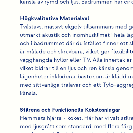
känsla av rymd och ljus. Badrummen har cirk
Högkvalitativa Materialval
Tvåstavs, massivt ekgolv tillsammans med 
utmärkt akustik och inomhusklimat i hela lä
och i badrummet där du istället finner ett 
är målade och skruvbara, vilket ger flexibili
vägghängda hyllor eller TV. Alla innertak ä
vilket bidrar till en ljus och ren känsla ge
lägenheter inkluderar bastu som är klädd m
med sittvänliga trälavar och ett Tylö-aggre
känsla.
Stilrena och Funktionella Kökslösningar
Hemmets hjärta - köket. Här har vi valt stil
med ljusgrått som standard, med flera färg