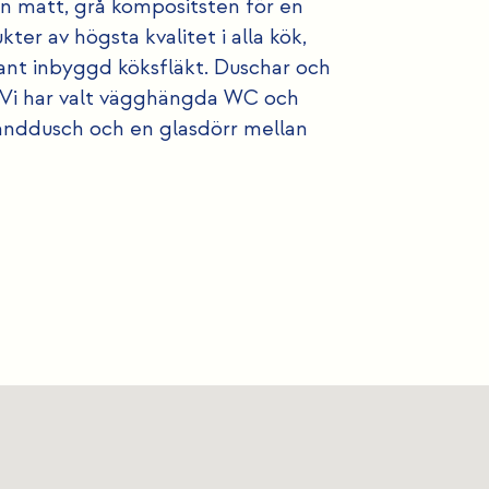
en matt, grå kompositsten för en
ter av högsta kvalitet i alla kök,
gant inbyggd köksfläkt. Duschar och
. Vi har valt vägghängda WC och
anddusch och en glasdörr mellan