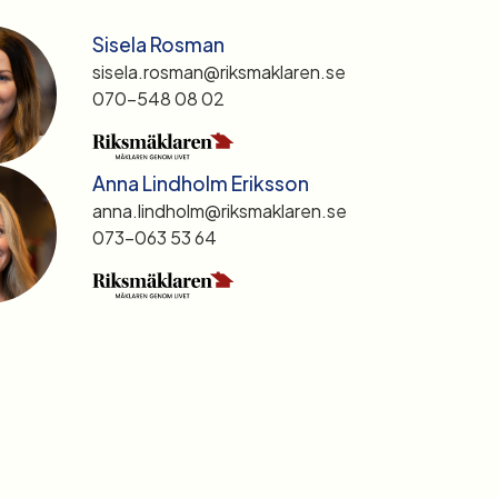
Sisela Rosman
sisela.rosman@riksmaklaren.se
070-548 08 02
Anna Lindholm Eriksson
anna.lindholm@riksmaklaren.se
073-063 53 64