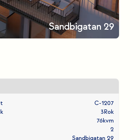
Sandbigatan 29
t
C-1207
ok
3
Rok
76
kvm
2
Sandbigatan 29