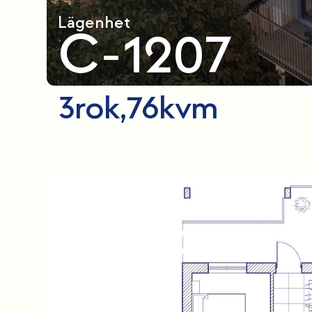
Lägenhet
C-1207
3
rok,
76
kvm