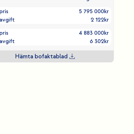
pris
5 795 000
kr
avgift
2 122
kr
pris
4 883 000
kr
avgift
6 302
kr
Hämta bofaktablad