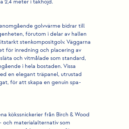
a 2,4 meter i takhöjd.
genomgående golvvärme bidrar till
genheten, förutom i delar av hallen
slitstarkt stenkompositgolv. Väggarna
tet för inredning och placering av
r släta och vitmålade som standard,
nomgående i hela bostaden. Vissa
ed en elegant träpanel, utrustad
gat, för att skapa en genuin spa-
rena kökssnickerier från Birch & Wood
- och materialalternativ som