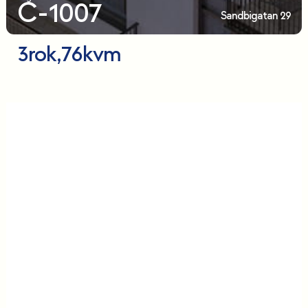
C-1007
Sandbigatan 29
3
rok,
76
kvm