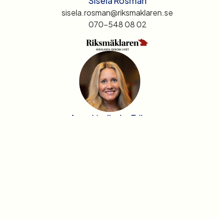
Sisela Rosman
sisela.rosman@riksmaklaren.se
070-548 08 02
Anna Lindholm Eriksson
anna.lindholm@riksmaklaren.se
073-063 53 64
Karta