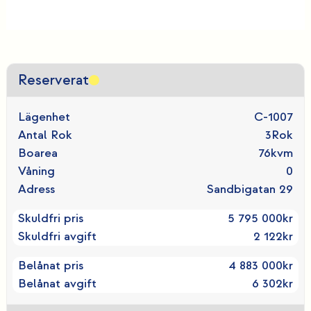
Reserverat
Lägenhet
C-1007
Antal Rok
3
Rok
Boarea
76
kvm
Våning
0
Adress
Sandbigatan 29
Skuldfri pris
5 795 000
kr
Skuldfri avgift
2 122
kr
Belånat pris
4 883 000
kr
Belånat avgift
6 302
kr