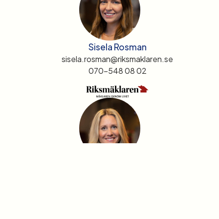
Sisela Rosman
sisela.rosman@riksmaklaren.se
070-548 08 02
Anna Lindholm Eriksson
anna.lindholm@riksmaklaren.se
073-063 53 64