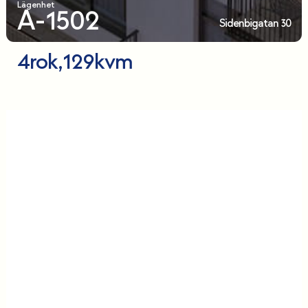
Lägenhet
A-1502
Sidenbigatan 30
4
rok,
129
kvm