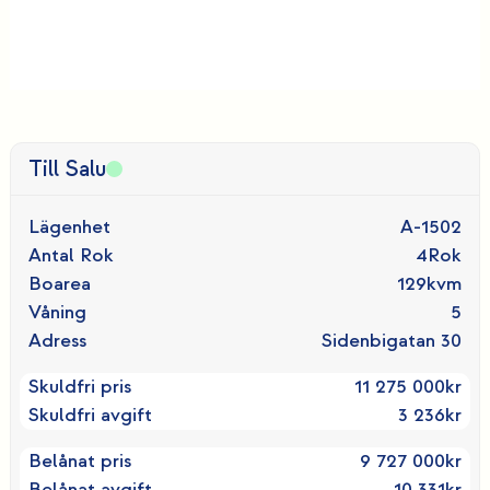
Till Salu
Lägenhet
A-1502
Antal Rok
4
Rok
Boarea
129
kvm
Våning
5
Adress
Sidenbigatan 30
Skuldfri pris
11 275 000
kr
Skuldfri avgift
3 236
kr
Belånat pris
9 727 000
kr
Belånat avgift
10 331
kr