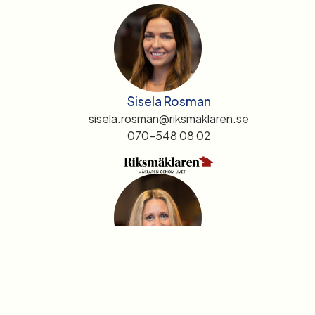
Sisela Rosman
sisela.rosman@riksmaklaren.se
070-548 08 02
Anna Lindholm Eriksson
anna.lindholm@riksmaklaren.se
073-063 53 64