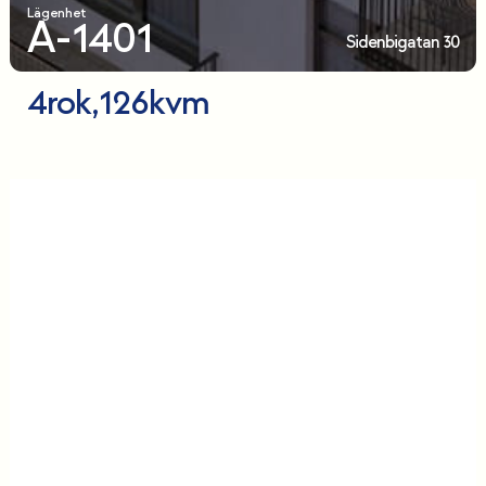
Lägenhet
A-1401
Sidenbigatan 30
4
rok,
126
kvm