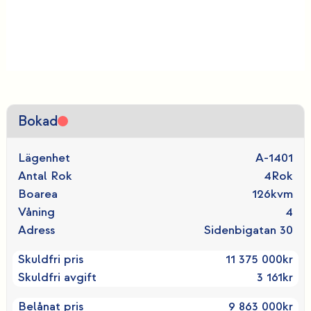
Bokad
Lägenhet
A-1401
Antal Rok
4
Rok
Boarea
126
kvm
Våning
4
Adress
Sidenbigatan 30
Skuldfri pris
11 375 000
kr
Skuldfri avgift
3 161
kr
Belånat pris
9 863 000
kr