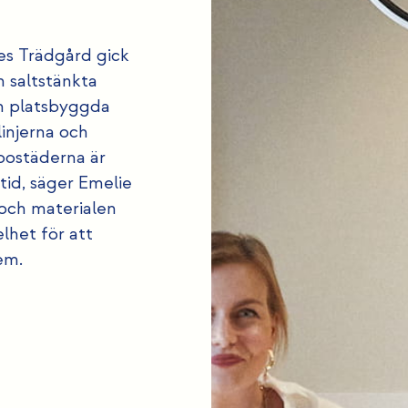
es Trädgård gick
h saltstänkta
en platsbyggda
linjerna och
bostäderna är
 tid, säger Emelie
 och materialen
lhet för att
em.