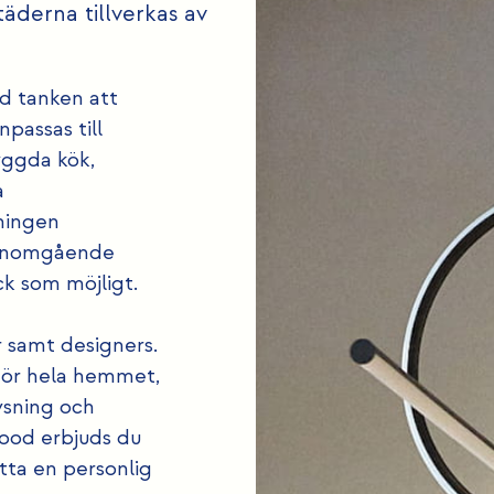
äderna tillverkas av
ed tanken att
npassas till
yggda kök,
a
ningen
 genomgående
yck som möjligt.
r samt designers.
 för hela hemmet,
ysning och
ood erbjuds du
tta en personlig