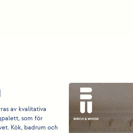
g
s av kvalitativa
palett, som för
vet. Kök, badrum och