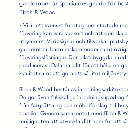
garderober är specialdesignade för bost
Birch & Wood.
- Vi är ett svenskt företag som startade m
förvaring kan vara vackert och att den ska a
utrymmet. Vi designar och tillverkar platsb
garderober, badrumskommoder samt övrig
förvaringslösningar. Den platsbyggda inred
produceras i Dalarna, allt för att hålla en
kvalitet samt att göra ett så litet miljöavtr
Birch & Wood består av inredningsarkitekte
De gör även fullskaliga inredningsuppdrag
från färgsättning och möbelförslag, till bel
textilier. Genom samarbetet med Birch & W
möjligheten att utveckla ditt hem för att sä