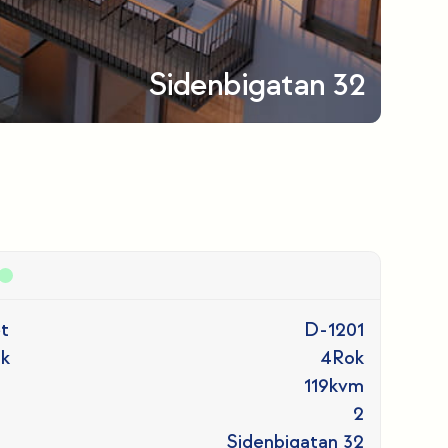
Sidenbigatan 32
t
D-1201
ok
4
Rok
119
kvm
2
Sidenbigatan 32