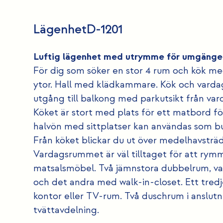
Lägenhet
D-1201
Luftig lägenhet med utrymme för umgänge o
För dig som söker en stor 4 rum och kök med
ytor. Hall med klädkammare. Kök och varda
utgång till balkong med parkutsikt från v
Köket är stort med plats för ett matbord för
halvön med sittplatser kan användas som bu
Från köket blickar du ut över medelhavsträ
Vardagsrummet är väl tilltaget för att ry
matsalsmöbel. Två jämnstora dubbelrum, v
och det andra med walk-in-closet. Ett tre
kontor eller TV-rum. Två duschrum i anslutn
tvättavdelning.