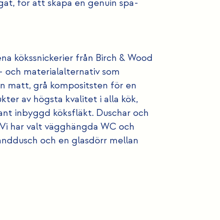
gat, för att skapa en genuin spa-
rena kökssnickerier från Birch & Wood
- och materialalternativ som
en matt, grå kompositsten för en
ter av högsta kvalitet i alla kök,
gant inbyggd köksfläkt. Duschar och
. Vi har valt vägghängda WC och
anddusch och en glasdörr mellan