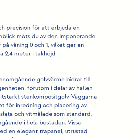
precision för att erbjuda en
 anblick möts du av den imponerande
på våning 0 och 1, vilket ger en
a 2,4 meter i takhöjd.
genomgående golvvärme bidrar till
genheten, förutom i delar av hallen
slitstarkt stenkompositgolv. Väggarna
tet för inredning och placering av
r släta och vitmålade som standard,
nomgående i hela bostaden. Vissa
ed en elegant träpanel, utrustad