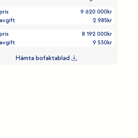
pris
9 620 000
kr
avgift
2 985
kr
pris
8 192 000
kr
avgift
9 530
kr
Hämta bofaktablad