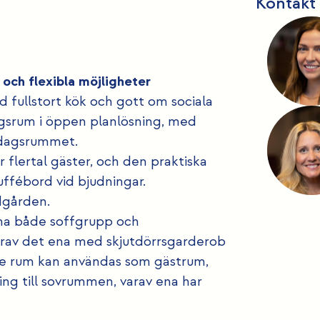
Kontakt
ch flexibla möjligheter
 fullstort kök och gott om sociala
gsrum i öppen planlösning, med
ardagsrummet.
 flertal gäster, och den praktiska
ffébord vid bjudningar.
dgården.
mma både soffgrupp och
arav det ena med skjutdörrsgarderob
dje rum kan användas som gästrum,
ing till sovrummen, varav ena har