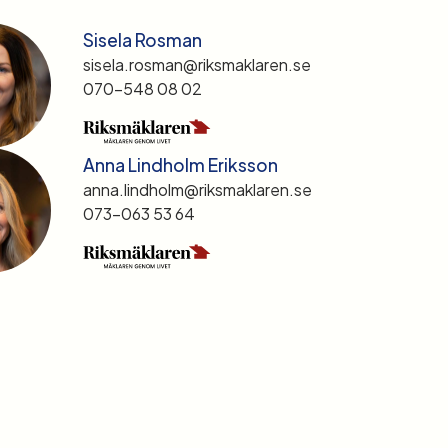
Sisela Rosman
sisela.rosman@riksmaklaren.se
070-548 08 02
Anna Lindholm Eriksson
anna.lindholm@riksmaklaren.se
073-063 53 64