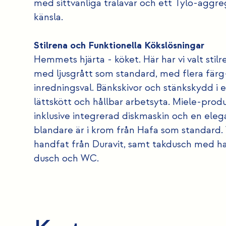
med sittvänliga trälavar och ett Tylö-aggre
känsla.
Stilrena och Funktionella Kökslösningar
Hemmets hjärta - köket. Här har vi valt stil
med ljusgrått som standard, med flera färg
inredningsval. Bänkskivor och stänkskydd i 
lättskött och hållbar arbetsyta. Miele-produk
inklusive integrerad diskmaskin och en ele
blandare är i krom från Hafa som standard
handfat från Duravit, samt takdusch med h
dusch och WC.