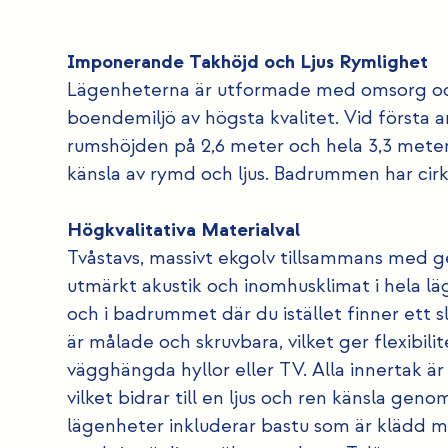
Imponerande Takhöjd och Ljus Rymlighet
Lägenheterna är utformade med omsorg och 
boendemiljö av högsta kvalitet. Vid första
rumshöjden på 2,6 meter och hela 3,3 meter 
känsla av rymd och ljus. Badrummen har cirk
Högkvalitativa Materialval
Tvåstavs, massivt ekgolv tillsammans med 
utmärkt akustik och inomhusklimat i hela lä
och i badrummet där du istället finner ett 
är målade och skruvbara, vilket ger flexibili
vägghängda hyllor eller TV. Alla innertak ä
vilket bidrar till en ljus och ren känsla ge
lägenheter inkluderar bastu som är klädd m