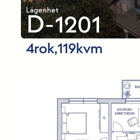
Lägenhet
D-1201
4
rok,
119
kvm